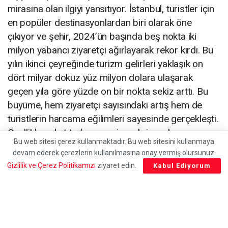
mirasına olan ilgiyi yansıtıyor. İstanbul, turistler için
en popüler destinasyonlardan biri olarak öne
çıkıyor ve şehir, 2024’ün başında beş nokta iki
milyon yabancı ziyaretçi ağırlayarak rekor kırdı. Bu
yılın ikinci çeyreğinde turizm gelirleri yaklaşık on
dört milyar dokuz yüz milyon dolara ulaşarak
geçen yıla göre yüzde on bir nokta sekiz arttı. Bu
büyüme, hem ziyaretçi sayısındaki artış hem de
turistlerin harcama eğilimleri sayesinde gerçekleşti.
Özellikle paket turların ve yiyecek-içecek
Bu web sitesi çerez kullanmaktadır. Bu web sitesini kullanmaya
harcamalarının toplam turizm gelirinde önemli bir
devam ederek çerezlerin kullanılmasına onay vermiş olursunuz.
payı var. Turistlerin gecelik ortalama harcaması yüz
Gizlilik ve Çerez Politikamızı
ziyaret edin.
Kabul Ediyorum
bir dolar olarak kaydedildi.Türkiye’nin turizmdeki bu
başarısı, etkili tanıtım stratejileri ve zengin kültürel
mirasının ön plana çıkarılması sayesinde
gerçekleşti. Türkiye, iki bin yirmi dört yılı için altmış