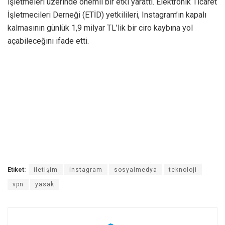
işletmeleri üzerinde önemli bir etki yarattı. Elektronik Ticaret
İşletmecileri Derneği (ETİD) yetkilileri, Instagram’ın kapalı
kalmasının günlük 1,9 milyar TL’lik bir ciro kaybına yol
açabileceğini ifade etti.
Etiket:
iletişim
instagram
sosyalmedya
teknoloji
vpn
yasak