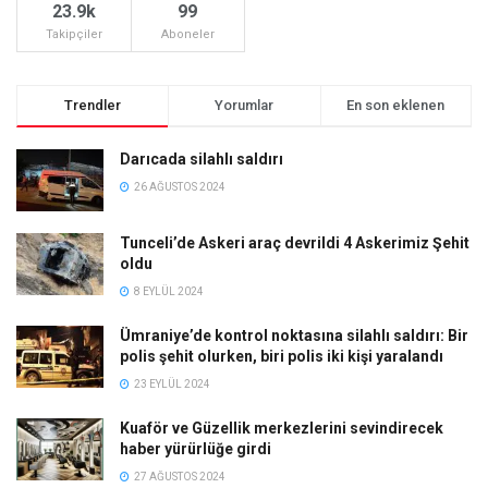
23.9k
99
Takipçiler
Aboneler
Trendler
Yorumlar
En son eklenen
Darıcada silahlı saldırı
26 AĞUSTOS 2024
Tunceli’de Askeri araç devrildi 4 Askerimiz Şehit
oldu
8 EYLÜL 2024
Ümraniye’de kontrol noktasına silahlı saldırı: Bir
polis şehit olurken, biri polis iki kişi yaralandı
23 EYLÜL 2024
Kuaför ve Güzellik merkezlerini sevindirecek
haber yürürlüğe girdi
27 AĞUSTOS 2024