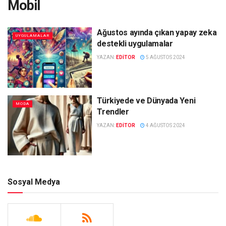
Mobil
Ağustos ayında çıkan yapay zeka
UYGULAMALAR
destekli uygulamalar
YAZAN:
EDITOR
5 AĞUSTOS 2024
Türkiyede ve Dünyada Yeni
MODA
Trendler
YAZAN:
EDITOR
4 AĞUSTOS 2024
Sosyal Medya