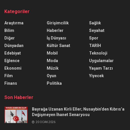
Kategoriler
Araştırma
Girişimcilik
Sağlık
Bilim
Haberler
Seyahat
Diğer
İş Dünyası
Spor
Dünyadan
Kültür Sanat
TARİH
Edebiyat
Mobil
Teknoloji
Eğlence
Moda
Uygulamalar
Ekonomi
Müzik
Yaşam Tarzı
Film
Oyun
Yiyecek
Finans
Politika
Son Haberler
Bayrağa Uzanan Kirli Eller; Nusaybin’den Kıbrıs’a
Değişmeyen İhanet Senaryosu
20 OCAK 2026