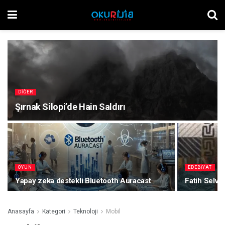
DIĞER
Şırnak Silopi’de Hain Saldırı
OYUN
EDEBIYAT
Yapay zeka destekli Bluetooth Auracast
Fatih Selvi 
Anasayfa
Kategori
Teknoloji
Mobil