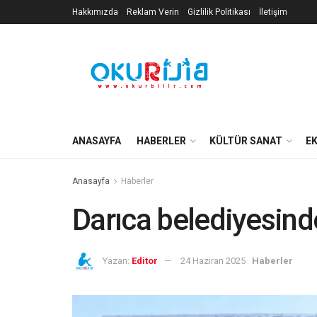
Hakkımızda
Reklam Verin
Gizlilik Politikası
İletişim
ANASAYFA
HABERLER
KÜLTÜR SANAT
E
Anasayfa
Haberler
Darıca belediyesinde
Yazan:
Editor
24 Haziran 2025
Haberler