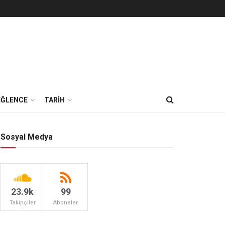
EĞLENCE
TARİH
Sosyal Medya
23.9k
99
Takipçiler
Aboneler