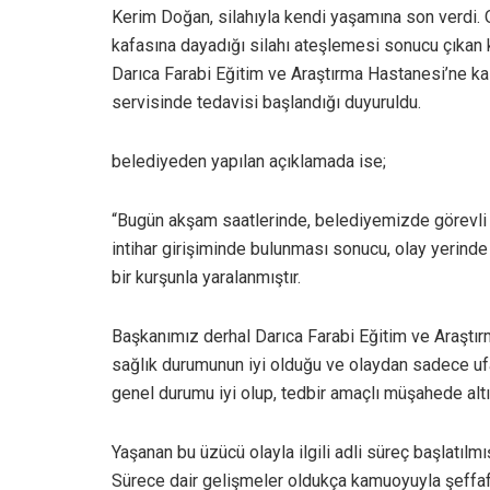
Kerim Doğan, silahıyla kendi yaşamına son verdi.
kafasına dayadığı silahı ateşlemesi sonucu çıkan ku
Darıca Farabi Eğitim ve Araştırma Hastanesi’ne ka
servisinde tedavisi başlandığı duyuruldu.
belediyeden yapılan açıklamada ise;
“Bugün akşam saatlerinde, belediyemizde görevli b
intihar girişiminde bulunması sonucu, olay yerin
bir kurşunla yaralanmıştır.
Başkanımız derhal Darıca Farabi Eğitim ve Araştırm
sağlık durumunun iyi olduğu ve olaydan sadece ufak
genel durumu iyi olup, tedbir amaçlı müşahede altı
Yaşanan bu üzücü olayla ilgili adli süreç başlatılm
Sürece dair gelişmeler oldukça kamuoyuyla şeffaf b