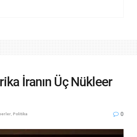
ika İranın Üç Nükleer
0
erler
,
Politika