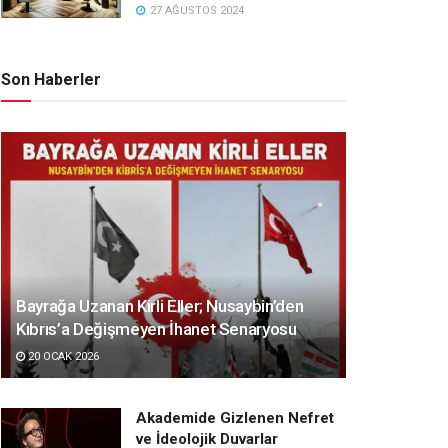
27 AĞUSTOS 2024
Son Haberler
Bayrağa Uzanan Kirli Eller; Nusaybin’den
Kıbrıs’a Değişmeyen İhanet Senaryosu
20 OCAK 2026
Akademide Gizlenen Nefret
ve İdeolojik Duvarlar