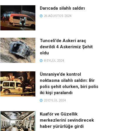
Darıcada silahlı saldırı
26 AĞUSTOS 2024
Tunceli’de Askeri araç
devrildi 4 Askerimiz Şehit
oldu
8 EYLÜL 2024
Ümraniye’de kontrol
noktasına silahlı saldırı: Bir
polis şehit olurken, biri polis
iki kişi yaralandı
23 EYLÜL 2024
Kuaför ve Güzellik
merkezlerini sevindirecek
haber yürürlüğe girdi