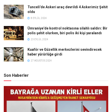
Tunceli’de Askeri araç devrildi 4 Askerimiz Şehit
oldu
8 EYLÜL 2024
Ümraniye’de kontrol noktasına silahlı saldırı: Bir
polis şehit olurken, biri polis iki kişi yaralandı
23 EYLÜL 2024
Kuaför ve Güzellik merkezlerini sevindirecek
haber yürürlüğe girdi
27 AĞUSTOS 2024
Son Haberler