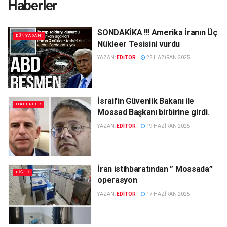
Haberler
SONDAKİKA !!! Amerika İranın Üç
DÜNYADAN
Nükleer Tesisini vurdu
YAZAN:
EDITOR
22 HAZIRAN 2025
İsrail’in Güvenlik Bakanı ile
HABERLER
Mossad Başkanı birbirine girdi.
YAZAN:
EDITOR
19 HAZIRAN 2025
İran istihbaratından ” Mossada”
DIĞER
operasyon
YAZAN:
EDITOR
17 HAZIRAN 2025