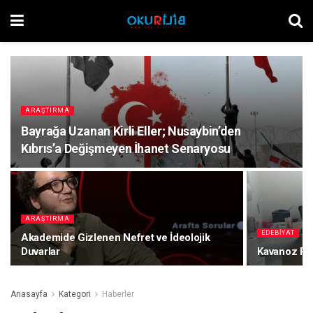
ARAŞTIRMA
Bayrağa Uzanan Kirli Eller; Nusaybin’den
Kıbrıs’a Değişmeyen İhanet Senaryosu
ARAŞTIRMA
EDEBIYAT
Akademide Gizlenen Nefret ve İdeolojik
Duvarlar
Kavanoz Fen
Anasayfa
Kategori
Haberler