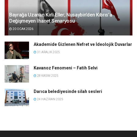
Bayrağa Uzanan Kirli Eller; Nusaybin’den Kıbrıs’a
Değişmeyen İhanet Senaryosu
20 OCAK 2026
Akademide Gizlenen Nefret ve İdeolojik Duvarlar
31 ARALIK 2025
Kavanoz Fenomeni – Fatih Selvi
28 KASIM 2025
Darıca belediyesinde silah sesleri
24 HAZIRAN 2025