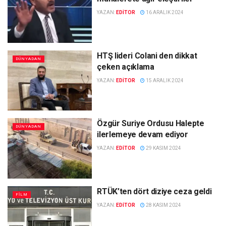
YAZAN:
EDITOR
16 ARALIK 2024
HTŞ lideri Colani den dikkat
DÜNYADAN
çeken açıklama
YAZAN:
EDITOR
15 ARALIK 2024
Özgür Suriye Ordusu Halepte
DÜNYADAN
ilerlemeye devam ediyor
YAZAN:
EDITOR
29 KASIM 2024
RTÜK’ten dört diziye ceza geldi
FILM
YAZAN:
EDITOR
28 KASIM 2024