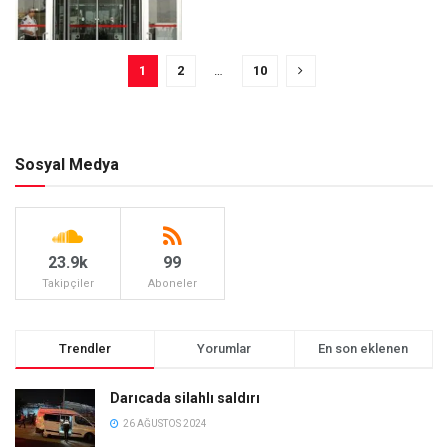
1
2
…
10
Sosyal Medya
23.9k
99
Takipçiler
Aboneler
Trendler
Yorumlar
En son eklenen
Darıcada silahlı saldırı
26 AĞUSTOS 2024