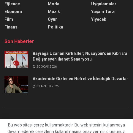
Eğlence
Moda
Uygulamalar
Ekonomi
Müzik
Yaşam Tarzı
Film
Oyun
Yiyecek
Finans
Politika
Son Haberler
Bayrağa Uzanan Kirli Eller; Nusaybin’den Kıbrıs’a
Değişmeyen İhanet Senaryosu
20 OCAK 2026
Akademide Gizlenen Nefret ve İdeolojik Duvarlar
31 ARALIK 2025
Hakkımızda
Reklam Verin
Gizlilik Politikası
İletişim
Bu web sitesi çerez kullanmaktadır. Bu web sitesini kullanmaya
devam ederek çerezlerin kullanılmasına onay vermiş olursunuz.
© 2024 OKURBİLİR.COM Tüm hakları saklıdır. Yavuz YAZICI