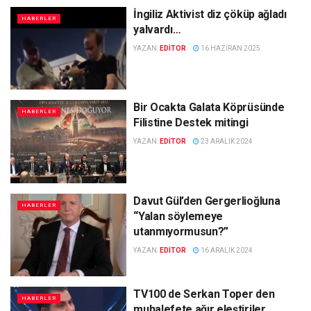
İngiliz Aktivist diz çöküp ağladı
HABERLER
yalvardı…
YAZAN:
EDITOR
16 HAZIRAN 2025
Bir Ocakta Galata Köprüsünde
HABERLER
Filistine Destek mitingi
YAZAN:
EDITOR
23 ARALIK 2024
Davut Gül’den Gergerlioğluna
HABERLER
“Yalan söylemeye
utanmıyormusun?”
YAZAN:
EDITOR
16 ARALIK 2024
TV100 de Serkan Toper den
HABERLER
muhalefete ağır eleştiriler