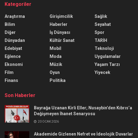
Kategoriler
Araştırma
Girişimcilik
Sağlık
Bilim
Haberler
Seyahat
Diğer
İş Dünyası
Spor
Dünyadan
Kültür Sanat
TARİH
Edebiyat
Mobil
Teknoloji
Eğlence
Moda
Uygulamalar
Ekonomi
Müzik
Yaşam Tarzı
Film
Oyun
Yiyecek
Finans
Politika
Son Haberler
Bayrağa Uzanan Kirli Eller; Nusaybin’den Kıbrıs’a
Değişmeyen İhanet Senaryosu
20 OCAK 2026
Akademide Gizlenen Nefret ve İdeolojik Duvarlar