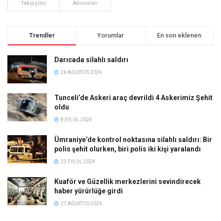
Takipçiler
Aboneler
Trendler
Yorumlar
En son eklenen
Darıcada silahlı saldırı
26 AĞUSTOS 2024
Tunceli’de Askeri araç devrildi 4 Askerimiz Şehit
oldu
8 EYLÜL 2024
Ümraniye’de kontrol noktasına silahlı saldırı: Bir
polis şehit olurken, biri polis iki kişi yaralandı
23 EYLÜL 2024
Kuaför ve Güzellik merkezlerini sevindirecek
haber yürürlüğe girdi
27 AĞUSTOS 2024