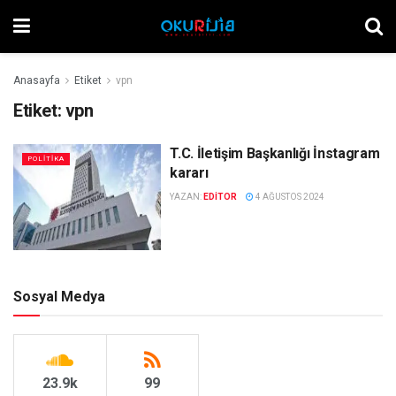
Anasayfa
Etiket
vpn
Etiket:
vpn
T.C. İletişim Başkanlığı İnstagram
POLITIKA
kararı
YAZAN:
EDITOR
4 AĞUSTOS 2024
Sosyal Medya
23.9k
99