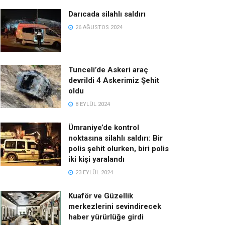
Darıcada silahlı saldırı
26 AĞUSTOS 2024
Tunceli’de Askeri araç
devrildi 4 Askerimiz Şehit
oldu
8 EYLÜL 2024
Ümraniye’de kontrol
noktasına silahlı saldırı: Bir
polis şehit olurken, biri polis
iki kişi yaralandı
23 EYLÜL 2024
Kuaför ve Güzellik
merkezlerini sevindirecek
haber yürürlüğe girdi