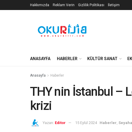
Hakkımızda
Reklam Verin
Gizlilik Politikası
İletişim
ANASAYFA
HABERLER
KÜLTÜR SANAT
E
Anasayfa
Haberler
THY nin İstanbul – 
krizi
Yazan:
Editor
15 Eylül 2024
Haberler
,
Seyaha