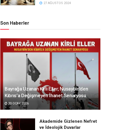
27 AĞUSTOS 2024
Son Haberler
Bayrağa Uzanan Kirli Eller; Nusaybin’den
Kıbrıs’a Değişmeyen İhanet Senaryosu
20 OCAK 2026
Akademide Gizlenen Nefret
ve İdeolojik Duvarlar