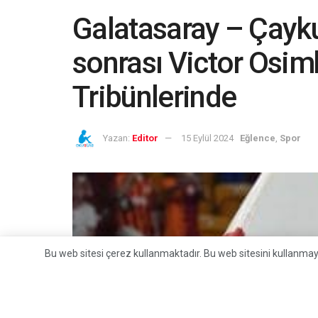
Galatasaray – Çayk
sonrası Victor Osim
Tribünlerinde
Yazan:
Editor
15 Eylül 2024
Eğlence
,
Spor
Bu web sitesi çerez kullanmaktadır. Bu web sitesini kullanm