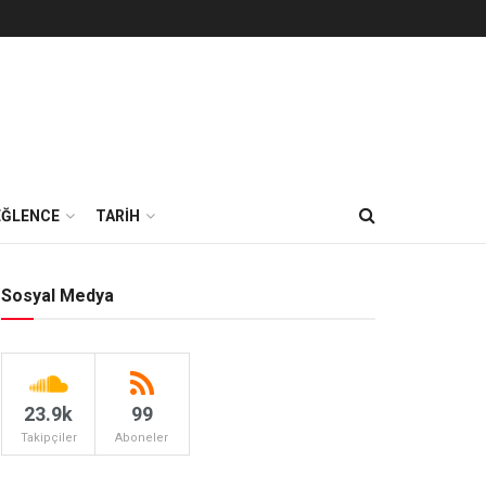
EĞLENCE
TARİH
Sosyal Medya
23.9k
99
Takipçiler
Aboneler