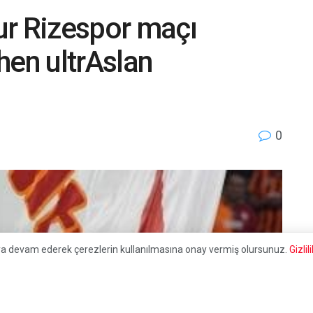
ur Rizespor maçı
hen ultrAslan
0
aya devam ederek çerezlerin kullanılmasına onay vermiş olursunuz.
Gizli