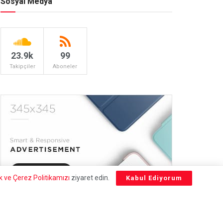
Sosyal Medya
23.9k
99
Takipçiler
Aboneler
lik ve Çerez Politikamızı
ziyaret edin.
Kabul Ediyorum