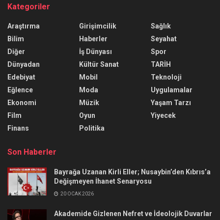
Kategoriler
Araştırma
Girişimcilik
Sağlık
Bilim
Haberler
Seyahat
Diğer
İş Dünyası
Spor
Dünyadan
Kültür Sanat
TARİH
Edebiyat
Mobil
Teknoloji
Eğlence
Moda
Uygulamalar
Ekonomi
Müzik
Yaşam Tarzı
Film
Oyun
Yiyecek
Finans
Politika
Son Haberler
Bayrağa Uzanan Kirli Eller; Nusaybin’den Kıbrıs’a
Değişmeyen İhanet Senaryosu
20 OCAK 2026
Akademide Gizlenen Nefret ve İdeolojik Duvarlar