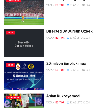
HABERLER
YAZAN:
EDITOR
28 AĞUSTOS 2024
Directed By Dursun Özbek
SPOR
YAZAN:
EDITOR
27 AĞUSTOS 2024
20 milyon Euro’luk maç
SPOR
YAZAN:
EDITOR
27 AĞUSTOS 2024
Aslan Kükreyemedi
HABERLER
YAZAN:
EDITOR
22 AĞUSTOS 2024