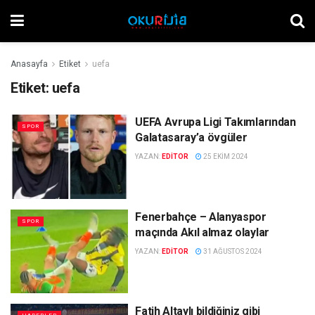
Anasayfa
Etiket
uefa
Etiket:
uefa
UEFA Avrupa Ligi Takımlarından
SPOR
Galatasaray’a övgüler
YAZAN:
EDITOR
25 EKIM 2024
Fenerbahçe – Alanyaspor
SPOR
maçında Akıl almaz olaylar
YAZAN:
EDITOR
31 AĞUSTOS 2024
Fatih Altaylı bildiğiniz gibi