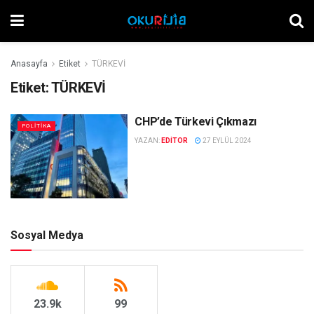
Anasayfa
Etiket
TÜRKEVİ
Etiket:
TÜRKEVİ
CHP’de Türkevi Çıkmazı
POLITIKA
YAZAN:
EDITOR
27 EYLÜL 2024
Sosyal Medya
23.9k
99