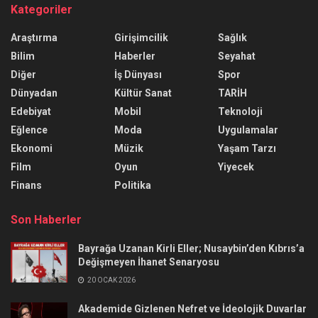
Kategoriler
Araştırma
Girişimcilik
Sağlık
Bilim
Haberler
Seyahat
Diğer
İş Dünyası
Spor
Dünyadan
Kültür Sanat
TARİH
Edebiyat
Mobil
Teknoloji
Eğlence
Moda
Uygulamalar
Ekonomi
Müzik
Yaşam Tarzı
Film
Oyun
Yiyecek
Finans
Politika
Son Haberler
Bayrağa Uzanan Kirli Eller; Nusaybin’den Kıbrıs’a
Değişmeyen İhanet Senaryosu
20 OCAK 2026
Akademide Gizlenen Nefret ve İdeolojik Duvarlar