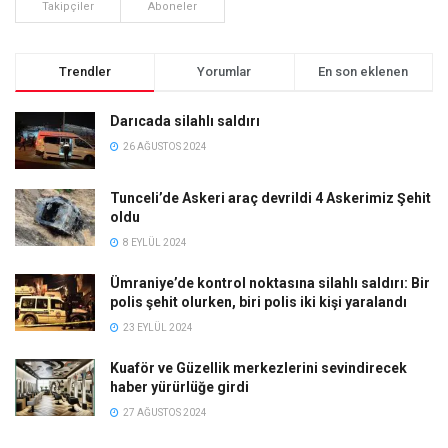
Takipçiler
Aboneler
Trendler
Yorumlar
En son eklenen
Darıcada silahlı saldırı
26 AĞUSTOS 2024
Tunceli’de Askeri araç devrildi 4 Askerimiz Şehit
oldu
8 EYLÜL 2024
Ümraniye’de kontrol noktasına silahlı saldırı: Bir
polis şehit olurken, biri polis iki kişi yaralandı
23 EYLÜL 2024
Kuaför ve Güzellik merkezlerini sevindirecek
haber yürürlüğe girdi
27 AĞUSTOS 2024