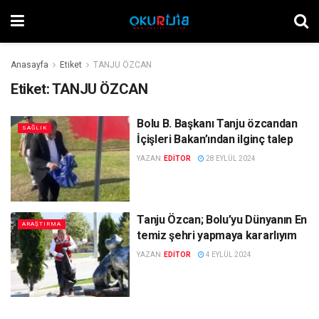
Anasayfa
Etiket
TANJU ÖZCAN
Etiket:
TANJU ÖZCAN
Bolu B. Başkanı Tanju özcandan
SAĞLIK
İçişleri Bakan’ından ilginç talep
YAZAN:
EDITOR
28 EYLÜL 2024
Tanju Özcan; Bolu’yu Dünyanın En
ARAŞTIRMA
temiz şehri yapmaya kararlıyım
YAZAN:
EDITOR
4 EYLÜL 2024