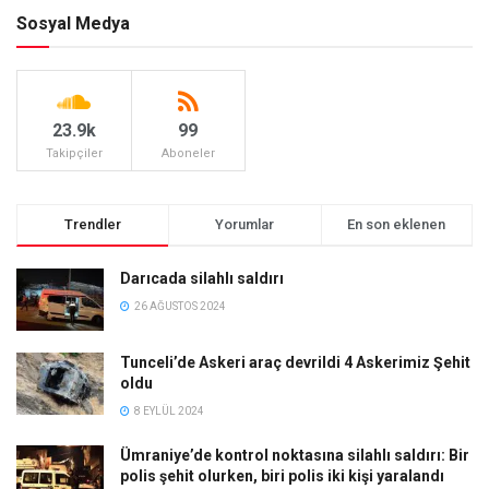
Sosyal Medya
23.9k
99
Takipçiler
Aboneler
Trendler
Yorumlar
En son eklenen
Darıcada silahlı saldırı
26 AĞUSTOS 2024
Tunceli’de Askeri araç devrildi 4 Askerimiz Şehit
oldu
8 EYLÜL 2024
Ümraniye’de kontrol noktasına silahlı saldırı: Bir
polis şehit olurken, biri polis iki kişi yaralandı