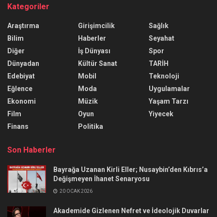
Kategoriler
Araştırma
Girişimcilik
Sağlık
Bilim
Haberler
Seyahat
Diğer
İş Dünyası
Spor
Dünyadan
Kültür Sanat
TARİH
Edebiyat
Mobil
Teknoloji
Eğlence
Moda
Uygulamalar
Ekonomi
Müzik
Yaşam Tarzı
Film
Oyun
Yiyecek
Finans
Politika
Son Haberler
Bayrağa Uzanan Kirli Eller; Nusaybin’den Kıbrıs’a
Değişmeyen İhanet Senaryosu
20 OCAK 2026
Akademide Gizlenen Nefret ve İdeolojik Duvarlar