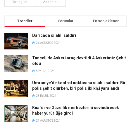
Takipçiler
Aboneler
Trendler
Yorumlar
En son eklenen
Darıcada silahlı saldırı
26 AĞUSTOS 2024
Tunceli’de Askeri araç devrildi 4 Askerimiz Şehit
oldu
8 EYLÜL 2024
Ümraniye’de kontrol noktasına silahlı saldırı: Bir
polis şehit olurken, biri polis iki kişi yaralandı
23 EYLÜL 2024
Kuaför ve Güzellik merkezlerini sevindirecek
haber yürürlüğe girdi
27 AĞUSTOS 2024