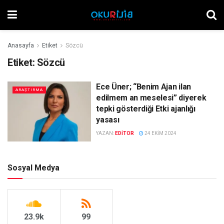
Anasayfa
Etiket
Sözcü
Etiket:
Sözcü
Ece Üner; “Benim Ajan ilan
ARAŞTIRMA
edilmem an meselesi” diyerek
tepki gösterdiği Etki ajanlığı
yasası
YAZAN:
EDITOR
24 EKIM 2024
Sosyal Medya
23.9k
99