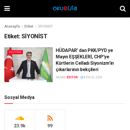
Anasayfa
Etiket
SİYONİST
Etiket:
SİYONİST
HÜDAPAR’ dan PKK/PYD ye
POLITIKA
Mayın EŞŞEKLERİ, CHP’ye
Kürtlerin Celladı Siyonizm’in
çıkarlarının bekçileri
YAZAN:
EDITOR
8 EYLÜL 2024
Sosyal Medya
23.9k
99