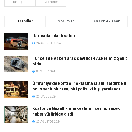
Takipçiler
Aboneler
Trendler
Yorumlar
En son eklenen
Darıcada silahlı saldırı
26 AĞUSTOS 2024
Tunceli’de Askeri araç devrildi 4 Askerimiz Şehit
oldu
8 EYLÜL 2024
Ümraniye’de kontrol noktasına silahlı saldırı: Bir
polis şehit olurken, biri polis iki kişi yaralandı
23 EYLÜL 2024
Kuaför ve Güzellik merkezlerini sevindirecek
haber yürürlüğe girdi
27 AĞUSTOS 2024