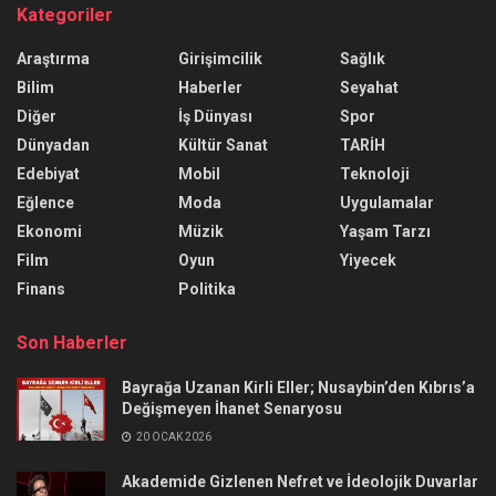
Kategoriler
Araştırma
Girişimcilik
Sağlık
Bilim
Haberler
Seyahat
Diğer
İş Dünyası
Spor
Dünyadan
Kültür Sanat
TARİH
Edebiyat
Mobil
Teknoloji
Eğlence
Moda
Uygulamalar
Ekonomi
Müzik
Yaşam Tarzı
Film
Oyun
Yiyecek
Finans
Politika
Son Haberler
Bayrağa Uzanan Kirli Eller; Nusaybin’den Kıbrıs’a
Değişmeyen İhanet Senaryosu
20 OCAK 2026
Akademide Gizlenen Nefret ve İdeolojik Duvarlar