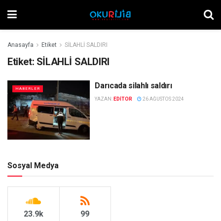
Anasayfa
Etiket
SİLAHLİ SALDIRI
Etiket:
SİLAHLİ SALDIRI
Darıcada silahlı saldırı
HABERLER
YAZAN:
EDITOR
26 AĞUSTOS 2024
Sosyal Medya
23.9k
99