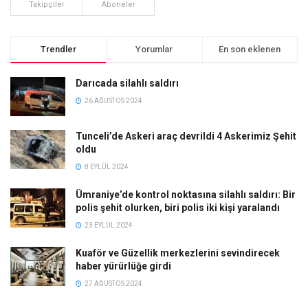
Takipçiler
Aboneler
Trendler
Yorumlar
En son eklenen
Darıcada silahlı saldırı
26 AĞUSTOS 2024
Tunceli’de Askeri araç devrildi 4 Askerimiz Şehit
oldu
8 EYLÜL 2024
Ümraniye’de kontrol noktasına silahlı saldırı: Bir
polis şehit olurken, biri polis iki kişi yaralandı
23 EYLÜL 2024
Kuaför ve Güzellik merkezlerini sevindirecek
haber yürürlüğe girdi
27 AĞUSTOS 2024