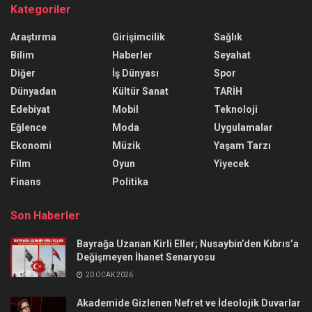
Kategoriler
Araştırma
Girişimcilik
Sağlık
Bilim
Haberler
Seyahat
Diğer
İş Dünyası
Spor
Dünyadan
Kültür Sanat
TARİH
Edebiyat
Mobil
Teknoloji
Eğlence
Moda
Uygulamalar
Ekonomi
Müzik
Yaşam Tarzı
Film
Oyun
Yiyecek
Finans
Politika
Son Haberler
Bayrağa Uzanan Kirli Eller; Nusaybin’den Kıbrıs’a
Değişmeyen İhanet Senaryosu
20 OCAK 2026
Akademide Gizlenen Nefret ve İdeolojik Duvarlar