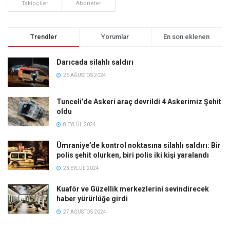
Takipçiler
Aboneler
Trendler
Yorumlar
En son eklenen
Darıcada silahlı saldırı
26 AĞUSTOS 2024
Tunceli’de Askeri araç devrildi 4 Askerimiz Şehit
oldu
8 EYLÜL 2024
Ümraniye’de kontrol noktasına silahlı saldırı: Bir
polis şehit olurken, biri polis iki kişi yaralandı
23 EYLÜL 2024
Kuaför ve Güzellik merkezlerini sevindirecek
haber yürürlüğe girdi
27 AĞUSTOS 2024