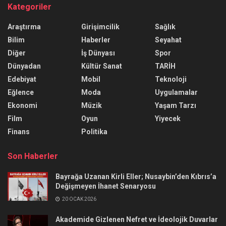
Kategoriler
Araştırma
Girişimcilik
Sağlık
Bilim
Haberler
Seyahat
Diğer
İş Dünyası
Spor
Dünyadan
Kültür Sanat
TARİH
Edebiyat
Mobil
Teknoloji
Eğlence
Moda
Uygulamalar
Ekonomi
Müzik
Yaşam Tarzı
Film
Oyun
Yiyecek
Finans
Politika
Son Haberler
Bayrağa Uzanan Kirli Eller; Nusaybin’den Kıbrıs’a
Değişmeyen İhanet Senaryosu
20 OCAK 2026
Akademide Gizlenen Nefret ve İdeolojik Duvarlar