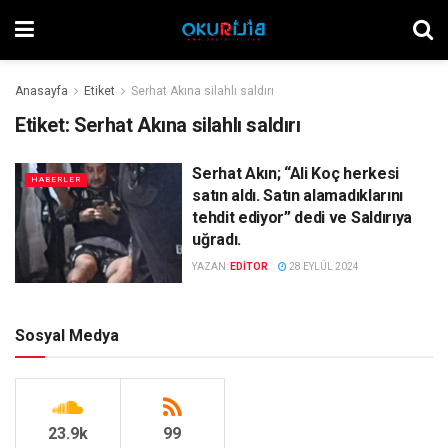
Anasayfa
Etiket
Serhat Akına silahlı saldırı
Etiket:
Serhat Akına silahlı saldırı
Serhat Akın; “Ali Koç herkesi
HABERLER
satın aldı. Satın alamadıklarını
tehdit ediyor” dedi ve Saldırıya
uğradı.
YAZAN:
EDITOR
28 EYLÜL 2024
Sosyal Medya
23.9k
99