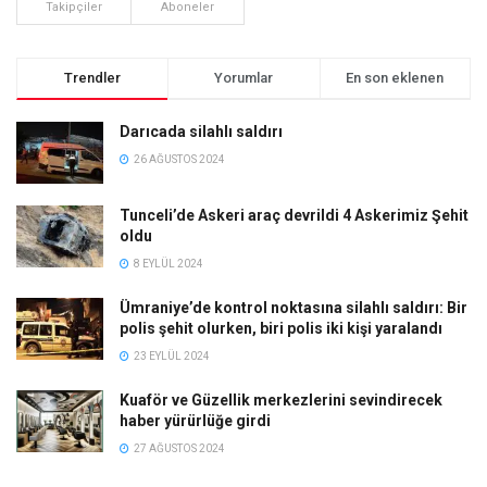
Takipçiler
Aboneler
Trendler
Yorumlar
En son eklenen
Darıcada silahlı saldırı
26 AĞUSTOS 2024
Tunceli’de Askeri araç devrildi 4 Askerimiz Şehit
oldu
8 EYLÜL 2024
Ümraniye’de kontrol noktasına silahlı saldırı: Bir
polis şehit olurken, biri polis iki kişi yaralandı
23 EYLÜL 2024
Kuaför ve Güzellik merkezlerini sevindirecek
haber yürürlüğe girdi
27 AĞUSTOS 2024