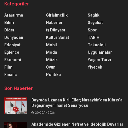
Kategoriler
Araştırma
Girişimcilik
Sağlık
Bilim
Haberler
Seyahat
Diğer
İş Dünyası
Spor
Dünyadan
Kültür Sanat
TARİH
Edebiyat
Mobil
Teknoloji
Eğlence
Moda
Uygulamalar
Ekonomi
Müzik
Yaşam Tarzı
Film
Oyun
Yiyecek
Finans
Politika
Son Haberler
Bayrağa Uzanan Kirli Eller; Nusaybin’den Kıbrıs’a
Değişmeyen İhanet Senaryosu
20 OCAK 2026
Akademide Gizlenen Nefret ve İdeolojik Duvarlar