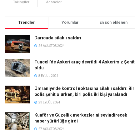
Takipçiler
Aboneler
Trendler
Yorumlar
En son eklenen
Darıcada silahlı saldırı
26 AĞUSTOS 2024
Tunceli’de Askeri araç devrildi 4 Askerimiz Şehit
oldu
8 EYLÜL 2024
Ümraniye’de kontrol noktasına silahlı saldırı: Bir
polis şehit olurken, biri polis iki kişi yaralandı
23 EYLÜL 2024
Kuaför ve Güzellik merkezlerini sevindirecek
haber yürürlüğe girdi
27 AĞUSTOS 2024