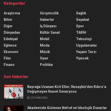
Kategoriler
Araştırma
Girişimcilik
Sağlık
Bilim
Haberler
Seyahat
Diğer
İş Dünyası
Spor
Dünyadan
Kültür Sanat
TARİH
Edebiyat
Mobil
Teknoloji
Eğlence
Moda
Uygulamalar
Ekonomi
Müzik
Yaşam Tarzı
Film
Oyun
Yiyecek
Finans
Politika
Son Haberler
Bayrağa Uzanan Kirli Eller; Nusaybin’den Kıbrıs’a
Değişmeyen İhanet Senaryosu
20 OCAK 2026
Akademide Gizlenen Nefret ve İdeolojik Duvarlar