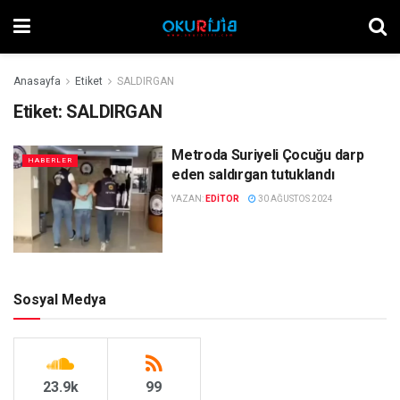
Anasayfa
Etiket
SALDIRGAN
Etiket:
SALDIRGAN
Metroda Suriyeli Çocuğu darp
HABERLER
eden saldırgan tutuklandı
YAZAN:
EDITOR
30 AĞUSTOS 2024
Sosyal Medya
23.9k
99