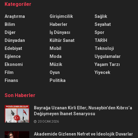
Kategoriler
Araştırma
Girişimcilik
Sağlık
Bilim
Haberler
Seyahat
Diğer
İş Dünyası
Spor
Dünyadan
Kültür Sanat
TARİH
Edebiyat
Mobil
Teknoloji
Eğlence
Moda
Uygulamalar
Ekonomi
Müzik
Yaşam Tarzı
Film
Oyun
Yiyecek
Finans
Politika
Son Haberler
Bayrağa Uzanan Kirli Eller; Nusaybin’den Kıbrıs’a
Değişmeyen İhanet Senaryosu
20 OCAK 2026
Akademide Gizlenen Nefret ve İdeolojik Duvarlar