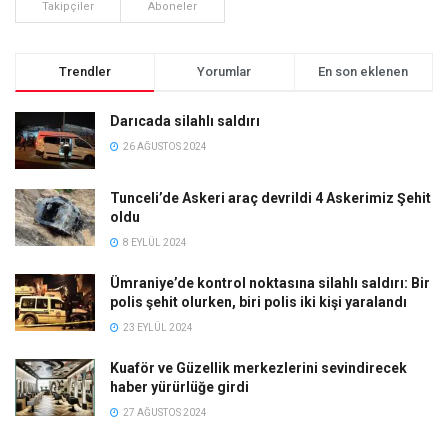
Takipçiler
Aboneler
Trendler
Yorumlar
En son eklenen
Darıcada silahlı saldırı
26 AĞUSTOS 2024
Tunceli’de Askeri araç devrildi 4 Askerimiz Şehit
oldu
8 EYLÜL 2024
Ümraniye’de kontrol noktasına silahlı saldırı: Bir
polis şehit olurken, biri polis iki kişi yaralandı
23 EYLÜL 2024
Kuaför ve Güzellik merkezlerini sevindirecek
haber yürürlüğe girdi
27 AĞUSTOS 2024