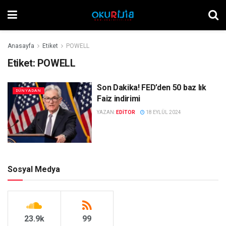
Anasayfa
Etiket
POWELL
Etiket:
POWELL
Son Dakika! FED’den 50 baz lık
DÜNYADAN
Faiz indirimi
YAZAN:
EDITOR
18 EYLÜL 2024
Sosyal Medya
23.9k
99