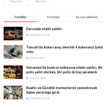
Takipçiler
Aboneler
Trendler
Yorumlar
En son eklenen
Darıcada silahlı saldırı
26 AĞUSTOS 2024
Tunceli’de Askeri araç devrildi 4 Askerimiz Şehit
oldu
8 EYLÜL 2024
Ümraniye’de kontrol noktasına silahlı saldırı: Bir
polis şehit olurken, biri polis iki kişi yaralandı
23 EYLÜL 2024
Kuaför ve Güzellik merkezlerini sevindirecek
haber yürürlüğe girdi
27 AĞUSTOS 2024