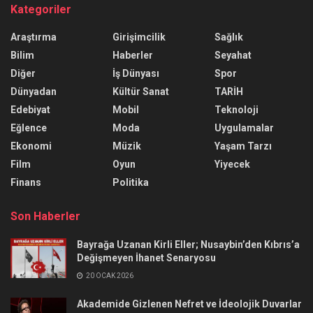
Kategoriler
Araştırma
Girişimcilik
Sağlık
Bilim
Haberler
Seyahat
Diğer
İş Dünyası
Spor
Dünyadan
Kültür Sanat
TARİH
Edebiyat
Mobil
Teknoloji
Eğlence
Moda
Uygulamalar
Ekonomi
Müzik
Yaşam Tarzı
Film
Oyun
Yiyecek
Finans
Politika
Son Haberler
Bayrağa Uzanan Kirli Eller; Nusaybin’den Kıbrıs’a
Değişmeyen İhanet Senaryosu
20 OCAK 2026
Akademide Gizlenen Nefret ve İdeolojik Duvarlar