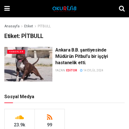
Anasayfa
Etiket
PİTBULL
Etiket:
PİTBULL
Ankara B.B. şantiyesinde
HABERLER
Müdürün Pitbul’u bir işçiyi
hastanelik etti.
YAZAN:
EDITOR
14 EYLÜL 2024
Sosyal Medya
23.9k
99