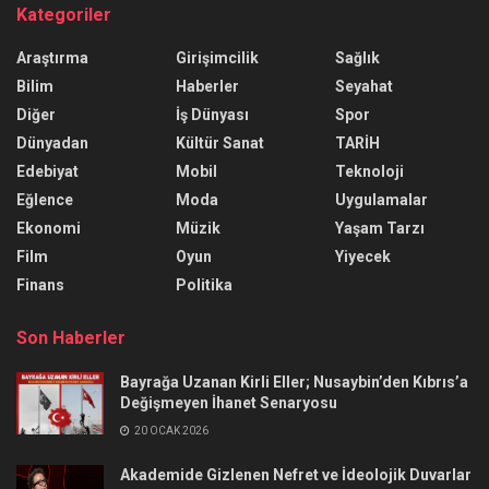
Kategoriler
Araştırma
Girişimcilik
Sağlık
Bilim
Haberler
Seyahat
Diğer
İş Dünyası
Spor
Dünyadan
Kültür Sanat
TARİH
Edebiyat
Mobil
Teknoloji
Eğlence
Moda
Uygulamalar
Ekonomi
Müzik
Yaşam Tarzı
Film
Oyun
Yiyecek
Finans
Politika
Son Haberler
Bayrağa Uzanan Kirli Eller; Nusaybin’den Kıbrıs’a
Değişmeyen İhanet Senaryosu
20 OCAK 2026
Akademide Gizlenen Nefret ve İdeolojik Duvarlar