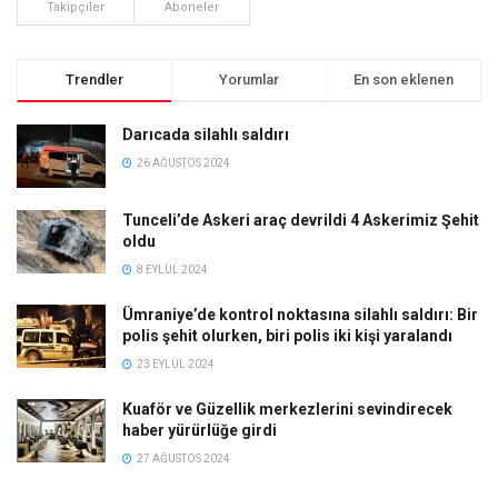
Takipçiler
Aboneler
Trendler
Yorumlar
En son eklenen
Darıcada silahlı saldırı
26 AĞUSTOS 2024
Tunceli’de Askeri araç devrildi 4 Askerimiz Şehit
oldu
8 EYLÜL 2024
Ümraniye’de kontrol noktasına silahlı saldırı: Bir
polis şehit olurken, biri polis iki kişi yaralandı
23 EYLÜL 2024
Kuaför ve Güzellik merkezlerini sevindirecek
haber yürürlüğe girdi
27 AĞUSTOS 2024