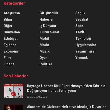
Kategoriler
Araştırma
Girişimcilik
Sağlık
Bilim
Haberler
Seyahat
Diğer
İş Dünyası
Spor
Dünyadan
Kültür Sanat
TARİH
Edebiyat
Mobil
Teknoloji
Eğlence
Moda
Uygulamalar
Ekonomi
Müzik
Yaşam Tarzı
Film
Oyun
Yiyecek
Finans
Politika
Son Haberler
Bayrağa Uzanan Kirli Eller; Nusaybin’den Kıbrıs’a
Değişmeyen İhanet Senaryosu
20 OCAK 2026
Akademide Gizlenen Nefret ve İdeolojik Duvarlar