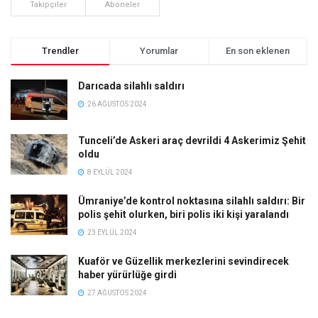
Takipçiler
Aboneler
Trendler
Yorumlar
En son eklenen
Darıcada silahlı saldırı
26 AĞUSTOS 2024
Tunceli’de Askeri araç devrildi 4 Askerimiz Şehit
oldu
8 EYLÜL 2024
Ümraniye’de kontrol noktasına silahlı saldırı: Bir
polis şehit olurken, biri polis iki kişi yaralandı
23 EYLÜL 2024
Kuaför ve Güzellik merkezlerini sevindirecek
haber yürürlüğe girdi
27 AĞUSTOS 2024