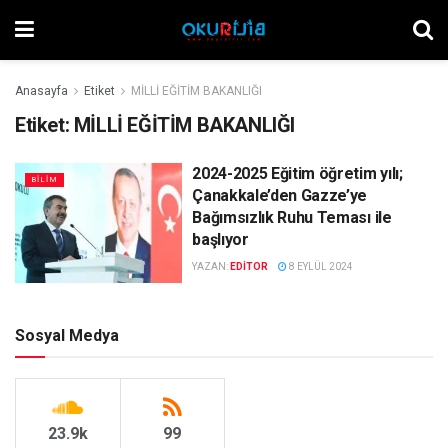
Anasayfa
Etiket
MİLLİ EĞİTİM BAKANLIĞI
Etiket:
MİLLİ EĞİTİM BAKANLIĞI
2024-2025 Eğitim öğretim yılı;
BILIM
Çanakkale’den Gazze’ye
Bağımsızlık Ruhu Teması ile
başlıyor
YAZAN:
EDITOR
8 EYLÜL 2024
Sosyal Medya
23.9k
99