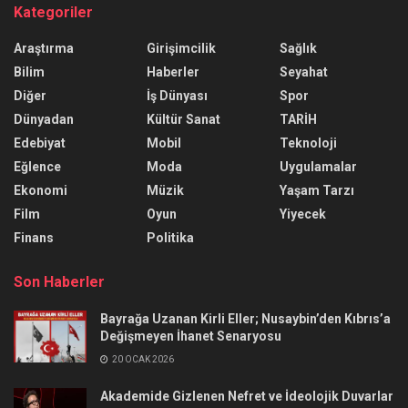
Kategoriler
Araştırma
Girişimcilik
Sağlık
Bilim
Haberler
Seyahat
Diğer
İş Dünyası
Spor
Dünyadan
Kültür Sanat
TARİH
Edebiyat
Mobil
Teknoloji
Eğlence
Moda
Uygulamalar
Ekonomi
Müzik
Yaşam Tarzı
Film
Oyun
Yiyecek
Finans
Politika
Son Haberler
Bayrağa Uzanan Kirli Eller; Nusaybin’den Kıbrıs’a
Değişmeyen İhanet Senaryosu
20 OCAK 2026
Akademide Gizlenen Nefret ve İdeolojik Duvarlar