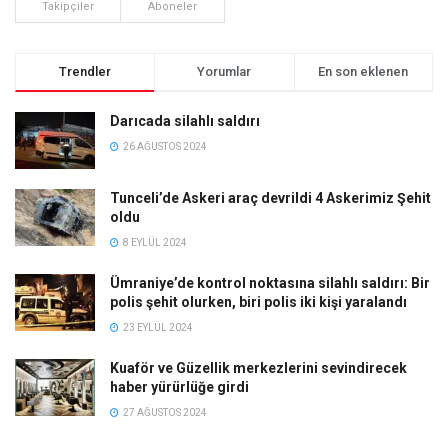
Takipçiler
Aboneler
Trendler
Yorumlar
En son eklenen
Darıcada silahlı saldırı
26 AĞUSTOS 2024
Tunceli’de Askeri araç devrildi 4 Askerimiz Şehit
oldu
8 EYLÜL 2024
Ümraniye’de kontrol noktasına silahlı saldırı: Bir
polis şehit olurken, biri polis iki kişi yaralandı
23 EYLÜL 2024
Kuaför ve Güzellik merkezlerini sevindirecek
haber yürürlüğe girdi
27 AĞUSTOS 2024