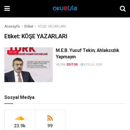
Anasayfa
Etiket
KÖŞE YAZARLARI
Etiket:
KÖŞE YAZARLARI
M.E.B. Yusuf Tekin; Ahlaksızlık
BILIM
Yapmayın
YAZAN:
EDITOR
8 EYLÜL 2024
Sosyal Medya
23.9k
99