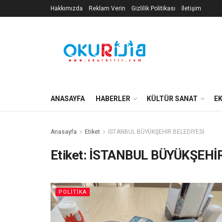
Hakkımızda
Reklam Verin
Gizlilik Politikası
İletişim
ANASAYFA
HABERLER
KÜLTÜR SANAT
E
Anasayfa
Etiket
İSTANBUL BÜYÜKŞEHİR BELEDİYESİ
Etiket:
İSTANBUL BÜYÜKŞEHİR
POLITIKA