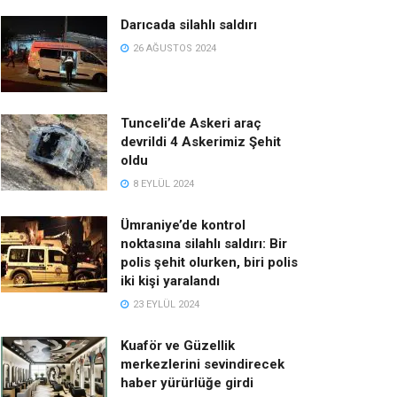
Darıcada silahlı saldırı
26 AĞUSTOS 2024
Tunceli’de Askeri araç
devrildi 4 Askerimiz Şehit
oldu
8 EYLÜL 2024
Ümraniye’de kontrol
noktasına silahlı saldırı: Bir
polis şehit olurken, biri polis
iki kişi yaralandı
23 EYLÜL 2024
Kuaför ve Güzellik
merkezlerini sevindirecek
haber yürürlüğe girdi