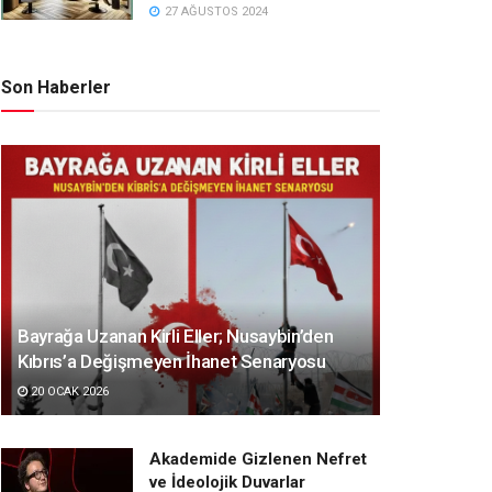
27 AĞUSTOS 2024
Son Haberler
Bayrağa Uzanan Kirli Eller; Nusaybin’den
Kıbrıs’a Değişmeyen İhanet Senaryosu
20 OCAK 2026
Akademide Gizlenen Nefret
ve İdeolojik Duvarlar