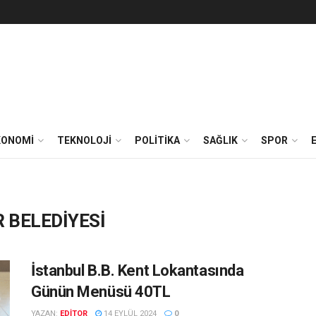
KONOMİ
TEKNOLOJİ
POLİTİKA
SAĞLIK
SPOR
 BELEDİYESİ
İstanbul B.B. Kent Lokantasında
Günün Menüsü 40TL
YAZAN:
EDITOR
14 EYLÜL 2024
0