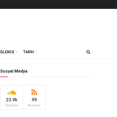
EĞLENCE
TARİH
Sosyal Medya
23.9k
99
Takipçiler
Aboneler