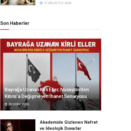
27 AĞUSTOS 2024
Son Haberler
Bayrağa Uzanan Kirli Eller; Nusaybin’den
Kıbrıs’a Değişmeyen İhanet Senaryosu
20 OCAK 2026
Akademide Gizlenen Nefret
ve İdeolojik Duvarlar