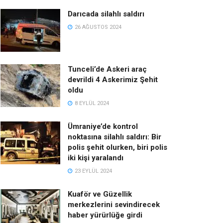
Darıcada silahlı saldırı
26 AĞUSTOS 2024
Tunceli’de Askeri araç
devrildi 4 Askerimiz Şehit
oldu
8 EYLÜL 2024
Ümraniye’de kontrol
noktasına silahlı saldırı: Bir
polis şehit olurken, biri polis
iki kişi yaralandı
23 EYLÜL 2024
Kuaför ve Güzellik
merkezlerini sevindirecek
haber yürürlüğe girdi