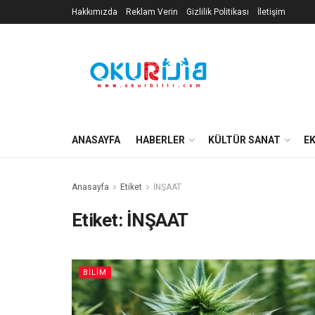
Hakkımızda
Reklam Verin
Gizlilik Politikası
İletişim
ANASAYFA
HABERLER
KÜLTÜR SANAT
E
Anasayfa
Etiket
İNŞAAT
Etiket:
İNŞAAT
BILIM