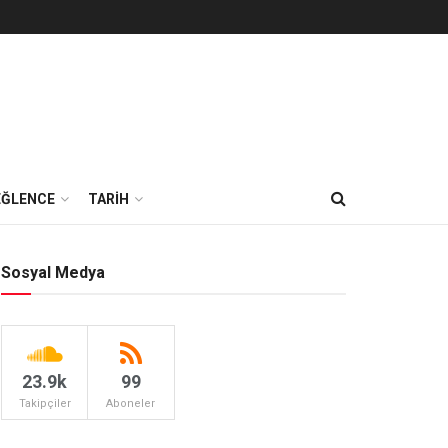
EĞLENCE
TARİH
Sosyal Medya
23.9k
99
Takipçiler
Aboneler