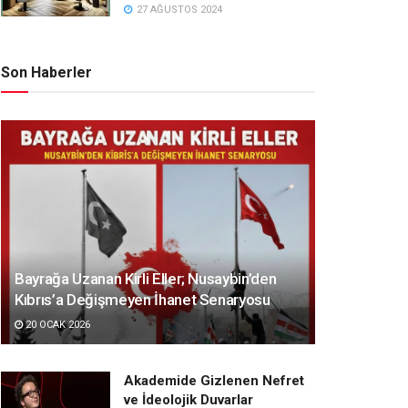
27 AĞUSTOS 2024
Son Haberler
Bayrağa Uzanan Kirli Eller; Nusaybin’den
Kıbrıs’a Değişmeyen İhanet Senaryosu
20 OCAK 2026
Akademide Gizlenen Nefret
ve İdeolojik Duvarlar