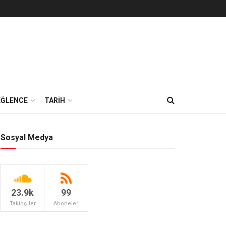
EĞLENCE
TARİH
Sosyal Medya
23.9k
99
Takipçiler
Aboneler