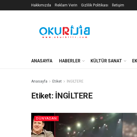
Hakkımızda
Reklam Verin
Gizlilik Politikası
İletişim
ANASAYFA
HABERLER
KÜLTÜR SANAT
E
Anasayfa
Etiket
İNGİLTERE
Etiket:
İNGİLTERE
DÜNYADAN