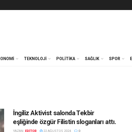
KONOMİ
TEKNOLOJİ
POLİTİKA
SAĞLIK
SPOR
İngiliz Aktivist salonda Tekbir
eşliğinde özgür Filistin sloganları attı.
YAZAN:
EDITOR
22 AĞUSTOS 2024
0