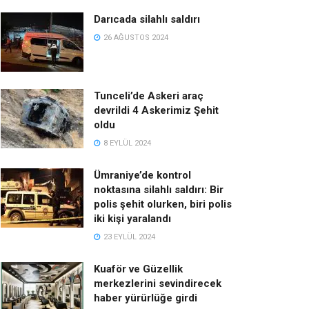
Darıcada silahlı saldırı
26 AĞUSTOS 2024
Tunceli’de Askeri araç
devrildi 4 Askerimiz Şehit
oldu
8 EYLÜL 2024
Ümraniye’de kontrol
noktasına silahlı saldırı: Bir
polis şehit olurken, biri polis
iki kişi yaralandı
23 EYLÜL 2024
Kuaför ve Güzellik
merkezlerini sevindirecek
haber yürürlüğe girdi