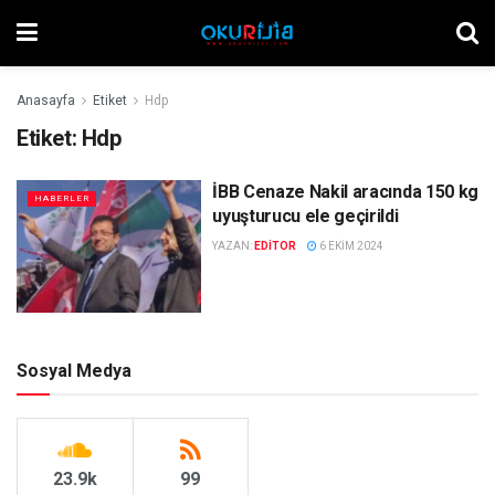
Anasayfa
Etiket
Hdp
Etiket:
Hdp
İBB Cenaze Nakil aracında 150 kg
HABERLER
uyuşturucu ele geçirildi
YAZAN:
EDITOR
6 EKIM 2024
Sosyal Medya
23.9k
99