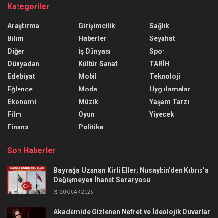
Kategoriler
Araştırma
Girişimcilik
Sağlık
Bilim
Haberler
Seyahat
Diğer
İş Dünyası
Spor
Dünyadan
Kültür Sanat
TARİH
Edebiyat
Mobil
Teknoloji
Eğlence
Moda
Uygulamalar
Ekonomi
Müzik
Yaşam Tarzı
Film
Oyun
Yiyecek
Finans
Politika
Son Haberler
Bayrağa Uzanan Kirli Eller; Nusaybin’den Kıbrıs’a
Değişmeyen İhanet Senaryosu
20 OCAK 2026
Akademide Gizlenen Nefret ve İdeolojik Duvarlar