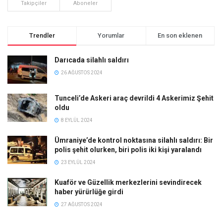
Takipçiler
Aboneler
Trendler
Yorumlar
En son eklenen
Darıcada silahlı saldırı
26 AĞUSTOS 2024
Tunceli’de Askeri araç devrildi 4 Askerimiz Şehit
oldu
8 EYLÜL 2024
Ümraniye’de kontrol noktasına silahlı saldırı: Bir
polis şehit olurken, biri polis iki kişi yaralandı
23 EYLÜL 2024
Kuaför ve Güzellik merkezlerini sevindirecek
haber yürürlüğe girdi
27 AĞUSTOS 2024