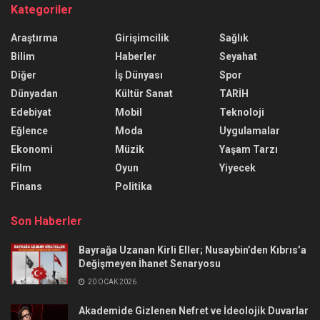
Kategoriler
Araştırma
Girişimcilik
Sağlık
Bilim
Haberler
Seyahat
Diğer
İş Dünyası
Spor
Dünyadan
Kültür Sanat
TARİH
Edebiyat
Mobil
Teknoloji
Eğlence
Moda
Uygulamalar
Ekonomi
Müzik
Yaşam Tarzı
Film
Oyun
Yiyecek
Finans
Politika
Son Haberler
Bayrağa Uzanan Kirli Eller; Nusaybin’den Kıbrıs’a
Değişmeyen İhanet Senaryosu
20 OCAK 2026
Akademide Gizlenen Nefret ve İdeolojik Duvarlar