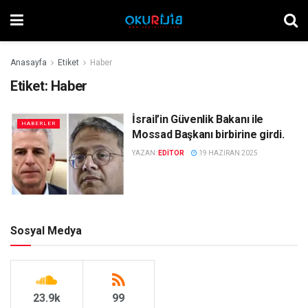
Anasayfa
Etiket
Haber
Etiket:
Haber
İsrail’in Güvenlik Bakanı ile
HABERLER
Mossad Başkanı birbirine girdi.
YAZAN:
EDITOR
19 HAZIRAN 2025
Sosyal Medya
23.9k
99