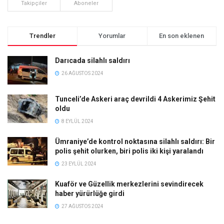
Takipçiler
Aboneler
Trendler
Yorumlar
En son eklenen
Darıcada silahlı saldırı
26 AĞUSTOS 2024
Tunceli’de Askeri araç devrildi 4 Askerimiz Şehit
oldu
8 EYLÜL 2024
Ümraniye’de kontrol noktasına silahlı saldırı: Bir
polis şehit olurken, biri polis iki kişi yaralandı
23 EYLÜL 2024
Kuaför ve Güzellik merkezlerini sevindirecek
haber yürürlüğe girdi
27 AĞUSTOS 2024