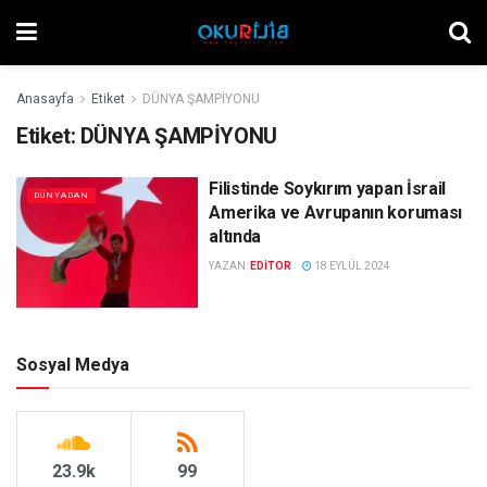
Anasayfa
Etiket
DÜNYA ŞAMPİYONU
Etiket:
DÜNYA ŞAMPİYONU
Filistinde Soykırım yapan İsrail
DÜNYADAN
Amerika ve Avrupanın koruması
altında
YAZAN:
EDITOR
18 EYLÜL 2024
Sosyal Medya
23.9k
99