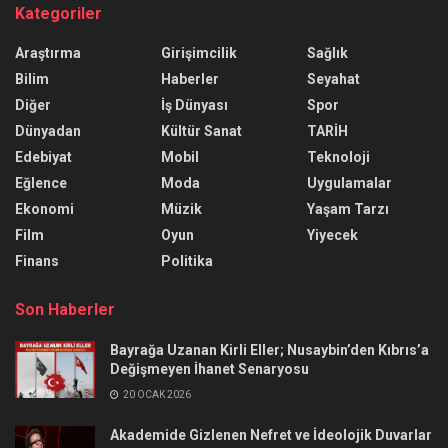
Kategoriler
Araştırma
Girişimcilik
Sağlık
Bilim
Haberler
Seyahat
Diğer
İş Dünyası
Spor
Dünyadan
Kültür Sanat
TARİH
Edebiyat
Mobil
Teknoloji
Eğlence
Moda
Uygulamalar
Ekonomi
Müzik
Yaşam Tarzı
Film
Oyun
Yiyecek
Finans
Politika
Son Haberler
Bayrağa Uzanan Kirli Eller; Nusaybin’den Kıbrıs’a
Değişmeyen İhanet Senaryosu
20 OCAK 2026
Akademide Gizlenen Nefret ve İdeolojik Duvarlar