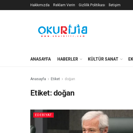
Hakkımızda
Reklam Verin
Gizlilik Politikası
İletişim
ANASAYFA
HABERLER
KÜLTÜR SANAT
E
Anasayfa
Etiket
doğan
Etiket:
doğan
EDEBIYAT