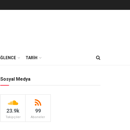
EĞLENCE
TARİH
Sosyal Medya
23.9k
99
Takipçiler
Aboneler