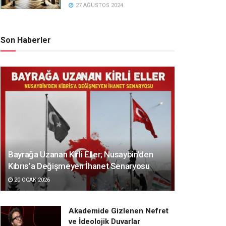
27 AĞUSTOS 2024
Son Haberler
Bayrağa Uzanan Kirli Eller; Nusaybin’den
Kıbrıs’a Değişmeyen İhanet Senaryosu
20 OCAK 2026
Akademide Gizlenen Nefret
ve İdeolojik Duvarlar