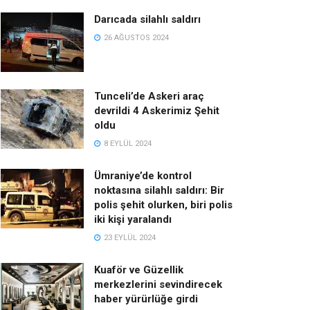
Darıcada silahlı saldırı
26 AĞUSTOS 2024
Tunceli’de Askeri araç
devrildi 4 Askerimiz Şehit
oldu
8 EYLÜL 2024
Ümraniye’de kontrol
noktasına silahlı saldırı: Bir
polis şehit olurken, biri polis
iki kişi yaralandı
23 EYLÜL 2024
Kuaför ve Güzellik
merkezlerini sevindirecek
haber yürürlüğe girdi