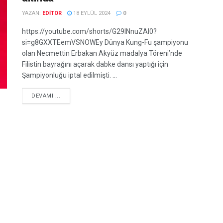
YAZAN:
EDITOR
18 EYLÜL 2024
0
https://youtube.com/shorts/G29INnuZAI0?
si=g8GXXTEemVSNOWEy Dünya Kung-Fu şampiyonu
olan Necmettin Erbakan Akyüz madalya Töreni’nde
Filistin bayrağını açarak dabke dansı yaptığı için
Şampiyonluğu iptal edilmişti. ...
DETAILS
DEVAMI ...