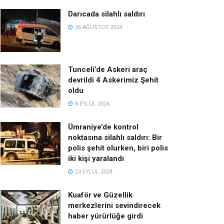
Darıcada silahlı saldırı
26 AĞUSTOS 2024
Tunceli’de Askeri araç
devrildi 4 Askerimiz Şehit
oldu
8 EYLÜL 2024
Ümraniye’de kontrol
noktasına silahlı saldırı: Bir
polis şehit olurken, biri polis
iki kişi yaralandı
23 EYLÜL 2024
Kuaför ve Güzellik
merkezlerini sevindirecek
haber yürürlüğe girdi