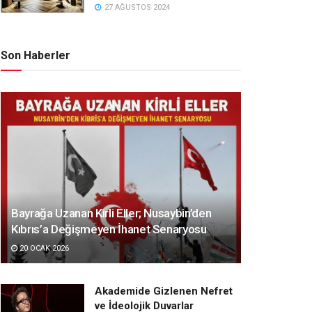
27 AĞUSTOS 2024
Son Haberler
Bayrağa Uzanan Kirli Eller; Nusaybin’den
Kıbrıs’a Değişmeyen İhanet Senaryosu
20 OCAK 2026
Akademide Gizlenen Nefret
ve İdeolojik Duvarlar