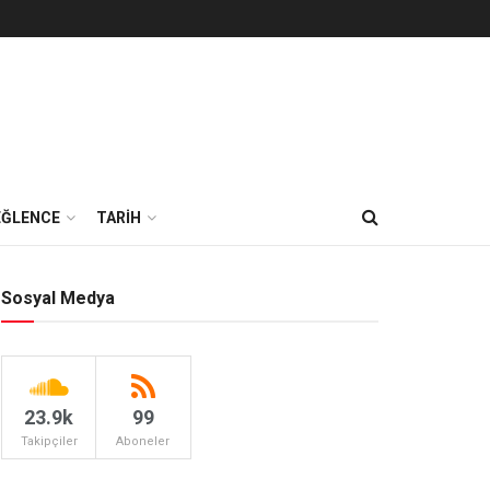
EĞLENCE
TARİH
Sosyal Medya
23.9k
99
Takipçiler
Aboneler