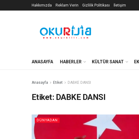
Hakkımızda
Reklam Verin
Gizlilik Politikası
İletişim
ANASAYFA
HABERLER
KÜLTÜR SANAT
E
Anasayfa
Etiket
DABKE DANSI
Etiket:
DABKE DANSI
DÜNYADAN