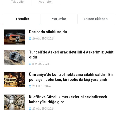
Takipçiler
Aboneler
Trendler
Yorumlar
En son eklenen
Darıcada silahlı saldırı
26 AĞUSTOS 2024
Tunceli’de Askeri araç devrildi 4 Askerimiz Şehit
oldu
8 EYLÜL 2024
Ümraniye’de kontrol noktasına silahlı saldırı: Bir
polis şehit olurken, biri polis iki kişi yaralandı
23 EYLÜL 2024
Kuaför ve Güzellik merkezlerini sevindirecek
haber yürürlüğe girdi
27 AĞUSTOS 2024