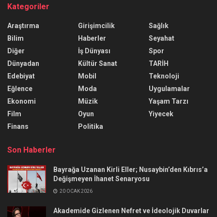
Kategoriler
Araştırma
Girişimcilik
Sağlık
Bilim
Haberler
Seyahat
Diğer
İş Dünyası
Spor
Dünyadan
Kültür Sanat
TARİH
Edebiyat
Mobil
Teknoloji
Eğlence
Moda
Uygulamalar
Ekonomi
Müzik
Yaşam Tarzı
Film
Oyun
Yiyecek
Finans
Politika
Son Haberler
Bayrağa Uzanan Kirli Eller; Nusaybin’den Kıbrıs’a
Değişmeyen İhanet Senaryosu
20 OCAK 2026
Akademide Gizlenen Nefret ve İdeolojik Duvarlar