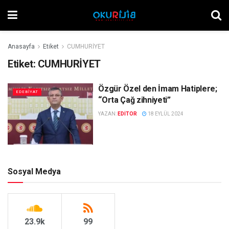
Anasayfa
Etiket
CUMHURİYET
Etiket:
CUMHURİYET
Özgür Özel den İmam Hatiplere;
EDEBIYAT
“Orta Çağ zihniyeti”
YAZAN:
EDITOR
18 EYLÜL 2024
Sosyal Medya
23.9k
99