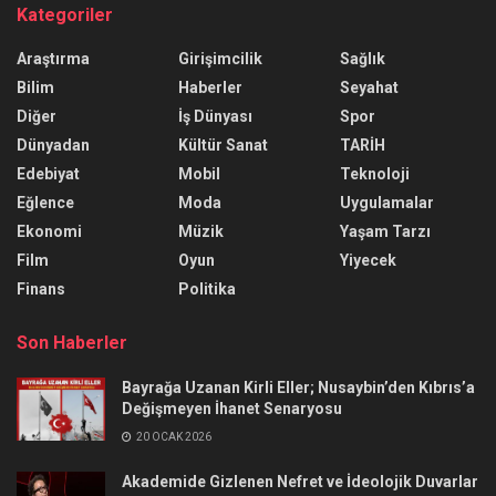
Kategoriler
Araştırma
Girişimcilik
Sağlık
Bilim
Haberler
Seyahat
Diğer
İş Dünyası
Spor
Dünyadan
Kültür Sanat
TARİH
Edebiyat
Mobil
Teknoloji
Eğlence
Moda
Uygulamalar
Ekonomi
Müzik
Yaşam Tarzı
Film
Oyun
Yiyecek
Finans
Politika
Son Haberler
Bayrağa Uzanan Kirli Eller; Nusaybin’den Kıbrıs’a
Değişmeyen İhanet Senaryosu
20 OCAK 2026
Akademide Gizlenen Nefret ve İdeolojik Duvarlar