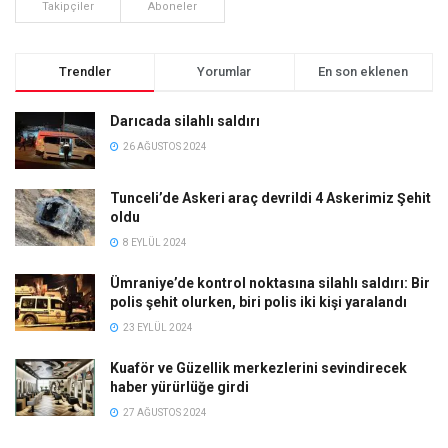
Takipçiler
Aboneler
Trendler
Yorumlar
En son eklenen
Darıcada silahlı saldırı
26 AĞUSTOS 2024
Tunceli’de Askeri araç devrildi 4 Askerimiz Şehit
oldu
8 EYLÜL 2024
Ümraniye’de kontrol noktasına silahlı saldırı: Bir
polis şehit olurken, biri polis iki kişi yaralandı
23 EYLÜL 2024
Kuaför ve Güzellik merkezlerini sevindirecek
haber yürürlüğe girdi
27 AĞUSTOS 2024