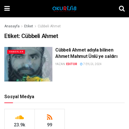
Anasayfa
Etiket
Cübbeli Ahmet
Etiket:
Cübbeli Ahmet
Cübbeli Ahmet adıyla bilinen
HABERLER
Ahmet Mahmut Ünlü ye saldırı
YAZAN:
EDITOR
7 EYLÜL 2024
Sosyal Medya
23.9k
99