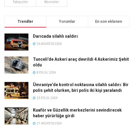
Takipçiler
Aboneler
Trendler
Yorumlar
En son eklenen
Darıcada silahlı saldırı
26 AĞUSTOS 2024
Tunceli’de Askeri araç devrildi 4 Askerimiz Şehit
oldu
8 EYLÜL 2024
Ümraniye’de kontrol noktasına silahlı saldırı: Bir
polis şehit olurken, biri polis iki kişi yaralandı
23 EYLÜL 2024
Kuaför ve Güzellik merkezlerini sevindirecek
haber yürürlüğe girdi
27 AĞUSTOS 2024