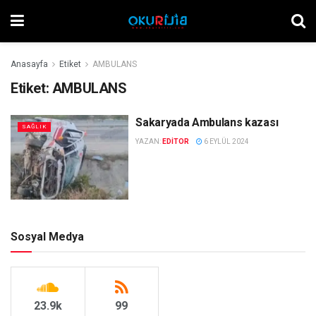
Anasayfa
Etiket
AMBULANS
Etiket:
AMBULANS
Sakaryada Ambulans kazası
SAĞLIK
YAZAN:
EDITOR
6 EYLÜL 2024
Sosyal Medya
23.9k
99