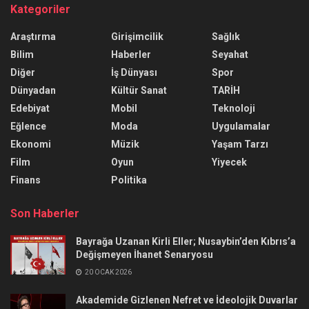
Kategoriler
Araştırma
Girişimcilik
Sağlık
Bilim
Haberler
Seyahat
Diğer
İş Dünyası
Spor
Dünyadan
Kültür Sanat
TARİH
Edebiyat
Mobil
Teknoloji
Eğlence
Moda
Uygulamalar
Ekonomi
Müzik
Yaşam Tarzı
Film
Oyun
Yiyecek
Finans
Politika
Son Haberler
Bayrağa Uzanan Kirli Eller; Nusaybin’den Kıbrıs’a
Değişmeyen İhanet Senaryosu
20 OCAK 2026
Akademide Gizlenen Nefret ve İdeolojik Duvarlar