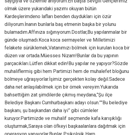
saygıyla ve özlemle anıyorum.En başta Sevgili Gençlerimiz
olmak üzere yukarıdaki yazımı okuyan bütün
Kardeşlerimdeno lafları benden duydukları için özür
diliyorum.İnanın bunlarla baş etmenin başka bir yolunu
bulamadım.Affınıza sığınıyorum.Dostlar,Bu yapılanmalar bir
günde oluşmadı.Koca koca sermayeler ve Milletimizi
felakete sürüklemek,Vatanımızı bölmek için kurulan koca bir
düzen var ortada.Müesses Nizam!Bunlar da bu yapının
parçacıkları.Lütfen dikkat edin!Bu yapılar ne yapıyor?Sözde
muhaliflermiş gibi hem Partimizi hem de muhalefet bloğunu
bölmeye uğraşıyorlar.İşimiz gerçekten kolay değil.Sadece
daha net anlaşılabilmek için bir örnek vereyim.Yukarıda
bahsettiğim zat şimdilerde çıkmış meydana,”Şu ilçe
Belediye Başkanı Cumhurbaşkanı adayı olsun.””Bu belediye
başkanı, şu başkandan daha iyi” gibi cümleler
kuruyor.Partimizde ve muhalif seçmende kafa karışıklığı
oluşturmak,Saraya olan öfkeyi başkaalanlara dağıtmak için
operasyon yapıyorlar.Bunlar Psikolojik Harp