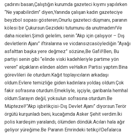
çadırını basan,Çalıştığın kurumda gazeteci kıyımı yapılırken
“Ne yapabilirdim” diyen,Yanında çalışan kadın gazeteciye
beyzbol sopası gösteren,Onurlu gazeteci düşmanı, paranın
kölesi bir Çukursun.Gezideki tutumunu da unutmadım!Ve
daha niceleri.Şimdi gelelim, senin “Akp için çalışıyor – Dış
devletlerin Ajanı” iftiralarına ve vicdansızcasöylediğin “Ayağı
asfalttan başka yere değmez” sözüne,Be Gafil!Ben, Bu
partiyi senin gibi “elinde viski kadehleriyle partime yön
veren” alçakların elinden aldım veHalkın Partisi yaptım.Bina
görevlileri ile oturdum.Kağıt toplayıcıların arkadaşı
oldum.Evlere temizliğe giden kadınlara yoldaş oldum.Çok
fakir sofrasına oturdum.Emekliyle, işçiyle, garibanla hemhal
oldum.Sarayın değil, yoksulun sofrasına oturdum.Be
Müptezel!”Akp işbirlikçisi-Dış Devlet Ajanı” diyorsun.Terör
örgütü kurşunladı beni, kucağımda Asker Şehit verdim.İki
polis kardeşim yaralandı, ölümden döndük.Acıları hala ağır
geliyor yüreğime.Be Paranın Emrindeki tetikçi!Defalarca