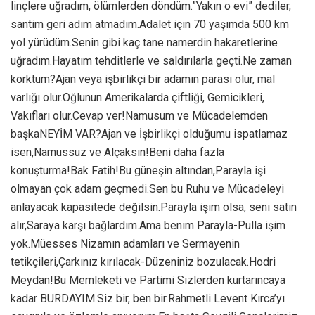
linçlere uğradım, ölümlerden döndüm.”Yakın o evi” dediler,
santim geri adım atmadım.Adalet için 70 yaşımda 500 km
yol yürüdüm.Senin gibi kaç tane namerdin hakaretlerine
uğradım.Hayatım tehditlerle ve saldırılarla geçti.Ne zaman
korktum?Ajan veya işbirlikçi bir adamın parası olur, mal
varlığı olur.Oğlunun Amerikalarda çiftliği, Gemicikleri,
Vakıfları olur.Cevap ver!Namusum ve Mücadelemden
başkaNEYİM VAR?Ajan ve İşbirlikçi olduğumu ispatlamaz
isen,Namussuz ve Alçaksın!Beni daha fazla
konuşturma!Bak Fatih!Bu güneşin altından,Parayla işi
olmayan çok adam geçmedi.Sen bu Ruhu ve Mücadeleyi
anlayacak kapasitede değilsin.Parayla işim olsa, seni satın
alır,Saraya karşı bağlardım.Ama benim Parayla-Pulla işim
yok.Müesses Nizamın adamları ve Sermayenin
tetikçileri,Çarkınız kırılacak-Düzeniniz bozulacak.Hodri
Meydan!Bu Memleketi ve Partimi Sizlerden kurtarıncaya
kadar BURDAYIM.Siz bir, ben bir.Rahmetli Levent Kırca’yı