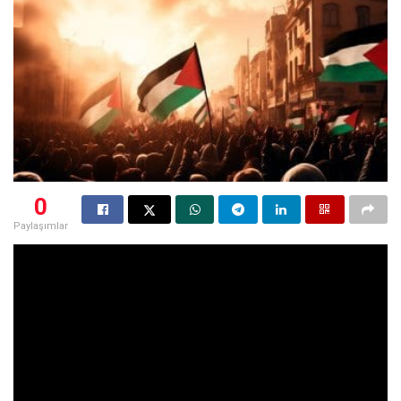
0
Paylaşımlar
İsrail’in Gazze Şeridi’ne yönelik saldırılarının 2023 yılı sonu
itibarıyla on binlerce sivilin ölümüne yol açtığı bildiriliyor.
Çeşitli kaynaklar, Gazze’de İsrail saldırılarında ölen çocuk
sayısının on altı binin üzerinde bir rakama ulaştığını
belirtiyor. Ayrıca toplamda ölen kişi sayısının altmış bini
aştığı ve bu ölümlerin önemli bir kısmının kadınlar ve
çocuklar olduğu ifade ediliyor. Gazze Sağlık Bakanlığı’nın