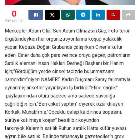
0
Paylaşımlar
Merkepler Adam Olur, Sen Adam Olmazsın.Güç, Fetö terör
örgütündeyken her organizasyonlarına koşup yalakalık
yapan Kepaze.Doğan Grubunda çalışırken Ciner’e küfür
eden, Ciner daha çok para verince oraya geçen, patronların
Satılık elemanı.İnsan Hakları Derneği Başkanı bir Hanım
için;”Gördüğüm yerde cinsel tacizde bulunmazsam
namerdim”diyen NAMERT Kadın Düşmanı.Saray talimatıyla
oynanmış anketler yayınlayan İş birlikçi.”Eline sağlık”
paylaşımından ötürü sadece ama sadece savcılığa
çağrıldığın için,”Ben anket yaptım” diyerek özür dileyen
Korkak. Muhalifmiş.”Gocuklu celep kaldırınca sopasını,
sürüye katılmaya koşan” besili bir koyundan
farkınyok.Kalemin satılık.Ruhun satılık.Hatta küfür yuvası
ağzın bile satılık. Belinde tabancayla gazetecilerin grev