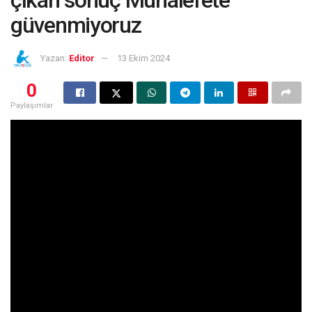
güvenmiyoruz
Yazan:
Editor
13 Ekim 2024
0
Paylaşımlar
İsrailin Filistine uyguladığı soykırımın ardından lübnan’a
saldırması ve ardından kara harekatı başlatması bölgedeki
ülkeleri alarm durumuna geçirmişti. Salı günü Mecliste
bölgesel savaşın görüşüldüğü kapalı oturum gerçekleştirildi.
Kapalı oturumun gündemi ve konuşulanların on yıl boyunca
devlet sırrı olarak kalacağı gündeme Özgür Özel den tepki
geldi. Özgür Özel; iktidarın Türkiye’de son dönemlerde
yaşanan ekonomik ve toplumsal krizlerin savaş
çıgırtkanliklari ile iktidarın gündemi manipüle ettiğini, kapalı
oturumda konuşulanların TV lerde ve siyasette herkesin